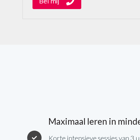
Bel mij
Maximaal leren in minde
Korte intensieve sessies van 3 