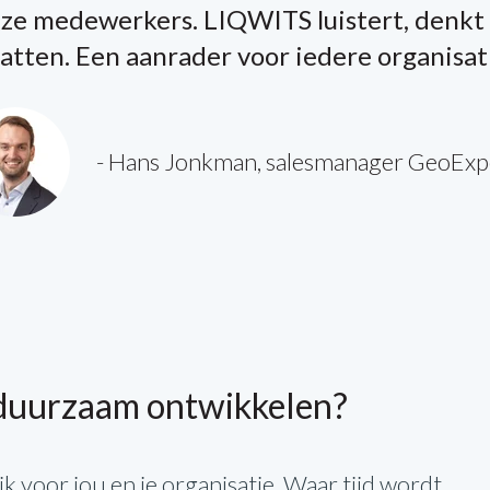
nze medewerkers. LIQWITS luistert, denk
tten. Een aanrader voor iedere organisatie
- Hans Jonkman, salesmanager GeoExp
n duurzaam ontwikkelen?
voor jou en je organisatie. Waar tijd wordt