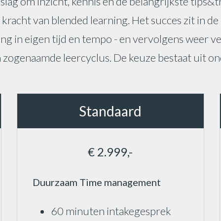
 slag om inzicht, kennis en de belangrijkste tips
kracht van blended learning. Het succes zit in de 
ng in eigen tijd en tempo - en vervolgens weer ver
 zogenaamde leercyclus. De keuze bestaat uit o
Standaard
€ 2.999,-
Duurzaam Time management
60 minuten intakegesprek