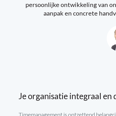
persoonlijke ontwikkeling van o
aanpak en concrete handva
Je organisatie integraal e
Timemanagement is ontzettend belangrijk 