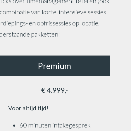
&tricks over timemanagement te leren (ook
combinatie van korte, intensieve sessies
diepings- en opfrissessies op locatie.
nderstaande pakketten:
Premium
€ 4.999,-
Voor altijd tijd!
60 minuten intakegesprek